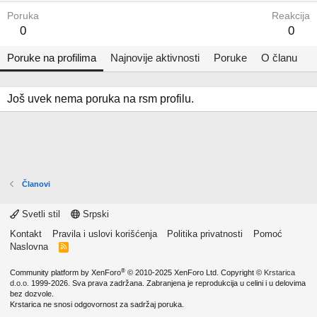
Poruka
Reakcija
0
0
Poruke na profilima
Najnovije aktivnosti
Poruke
O članu
Još uvek nema poruka na rsm profilu.
Članovi
Svetli stil
Srpski
Kontakt
Pravila i uslovi korišćenja
Politika privatnosti
Pomoć
Naslovna
R
S
S
®
Community platform by XenForo
© 2010-2025 XenForo Ltd.
Copyright ©
Krstarica
d.o.o.
1999-2026. Sva prava zadržana. Zabranjena je reprodukcija u celini i u delovima
bez dozvole.
Krstarica ne snosi odgovornost za sadržaj poruka.