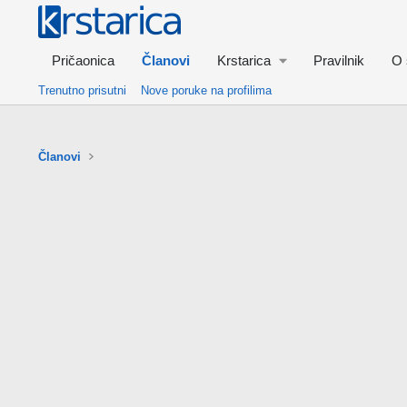
Pričaonica
Članovi
Krstarica
Pravilnik
O 
Trenutno prisutni
Nove poruke na profilima
Članovi