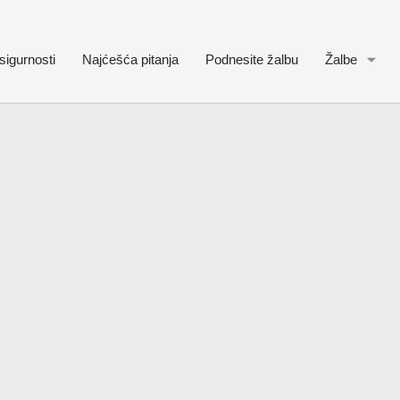
sigurnosti
Najćešća pitanja
Podnesite žalbu
Žalbe