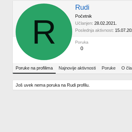
Rudi
R
Početnik
Učlanjen
28.02.2021.
Poslednja aktivnost
15.07.20
Poruka
0
Poruke na profilima
Najnovije aktivnosti
Poruke
O čl
Još uvek nema poruka na Rudi profilu.