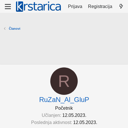
Prijava
Registracija
Članovi
R
RuZaN_Al_GluP
Početnik
Učlanjen
12.05.2023.
Poslednja aktivnost
12.05.2023.