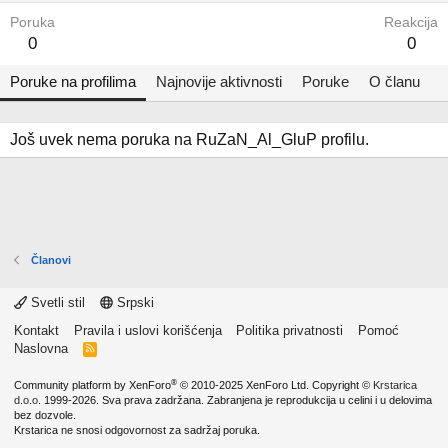
Poruka
Reakcija
0
0
Poruke na profilima
Najnovije aktivnosti
Poruke
O članu
Još uvek nema poruka na RuZaN_Al_GluP profilu.
Članovi
Svetli stil
Srpski
Kontakt
Pravila i uslovi korišćenja
Politika privatnosti
Pomoć
Naslovna
R
S
S
®
Community platform by XenForo
© 2010-2025 XenForo Ltd.
Copyright ©
Krstarica
d.o.o.
1999-2026. Sva prava zadržana. Zabranjena je reprodukcija u celini i u delovima
bez dozvole.
Krstarica ne snosi odgovornost za sadržaj poruka.