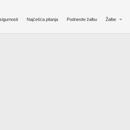
sigurnosti
Najćešća pitanja
Podnesite žalbu
Žalbe