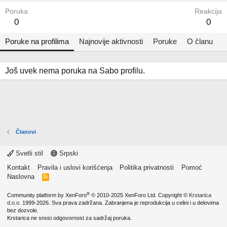
Poruka
Reakcija
0
0
Poruke na profilima
Najnovije aktivnosti
Poruke
O članu
Još uvek nema poruka na Sabo profilu.
Članovi
Svetli stil
Srpski
Kontakt
Pravila i uslovi korišćenja
Politika privatnosti
Pomoć
Naslovna
R
S
S
®
Community platform by XenForo
© 2010-2025 XenForo Ltd.
Copyright ©
Krstarica
d.o.o.
1999-2026. Sva prava zadržana. Zabranjena je reprodukcija u celini i u delovima
bez dozvole.
Krstarica ne snosi odgovornost za sadržaj poruka.