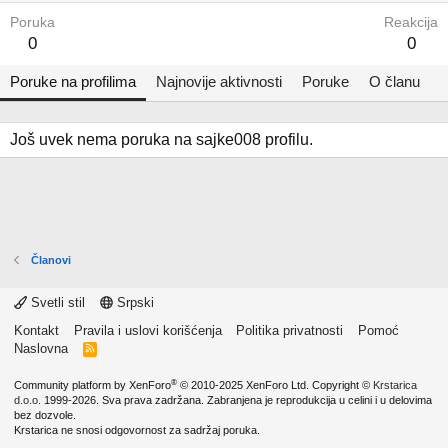
Poruka
Reakcija
0
0
Poruke na profilima
Najnovije aktivnosti
Poruke
O članu
Još uvek nema poruka na sajke008 profilu.
Članovi
Svetli stil
Srpski
Kontakt
Pravila i uslovi korišćenja
Politika privatnosti
Pomoć
Naslovna
R
S
S
®
Community platform by XenForo
© 2010-2025 XenForo Ltd.
Copyright ©
Krstarica
d.o.o.
1999-2026. Sva prava zadržana. Zabranjena je reprodukcija u celini i u delovima
bez dozvole.
Krstarica ne snosi odgovornost za sadržaj poruka.