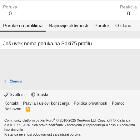
Poruka
Reakcija
0
0
Poruke na profilima
Najnovije aktivnosti
Poruke
O članu
Još uvek nema poruka na Saki75 profilu.
Članovi
Svetli stil
Srpski
Kontakt
Pravila i uslovi korišćenja
Politika privatnosti
Pomoć
Naslovna
R
S
S
®
Community platform by XenForo
© 2010-2025 XenForo Ltd.
Copyright ©
Krstarica
d.o.o.
1999-2026. Sva prava zadržana. Zabranjena je reprodukcija u celini i u delovima
bez dozvole.
Krstarica ne snosi odgovornost za sadržaj poruka.