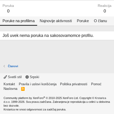
Poruka
Reakcija
0
0
Poruke na profilima
Najnovije aktivnosti
Poruke
O članu
Još uvek nema poruka na sakosovamomce profilu.
Članovi
Svetli stil
Srpski
Kontakt
Pravila i uslovi korišćenja
Politika privatnosti
Pomoć
Naslovna
R
S
S
®
Community platform by XenForo
© 2010-2025 XenForo Ltd.
Copyright ©
Krstarica
d.o.o.
1999-2026. Sva prava zadržana. Zabranjena je reprodukcija u celini i u delovima
bez dozvole.
Krstarica ne snosi odgovornost za sadržaj poruka.