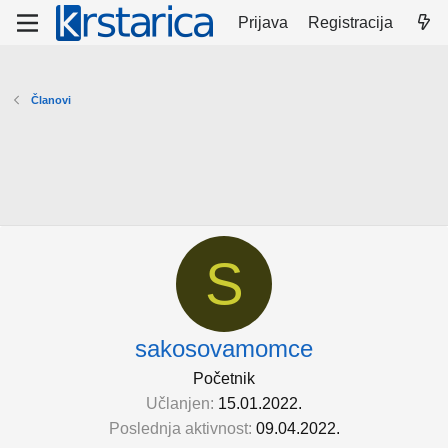
Prijava
Registracija
Članovi
S
sakosovamomce
Početnik
Učlanjen
15.01.2022.
Poslednja aktivnost
09.04.2022.