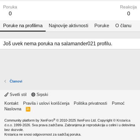
Poruka
Reakcija
0
0
Poruke na profilima
Najnovije aktivnosti
Poruke
O članu
Još uvek nema poruka na salamander021 profilu.
Članovi
Svetli stil
Srpski
Kontakt
Pravila i uslovi korišćenja
Politika privatnosti
Pomoć
Naslovna
R
S
S
®
Community platform by XenForo
© 2010-2025 XenForo Ltd.
Copyright ©
Krstarica
d.o.o.
1999-2026. Sva prava zadržana. Zabranjena je reprodukcija u celini i u delovima
bez dozvole.
Krstarica ne snosi odgovornost za sadržaj poruka.