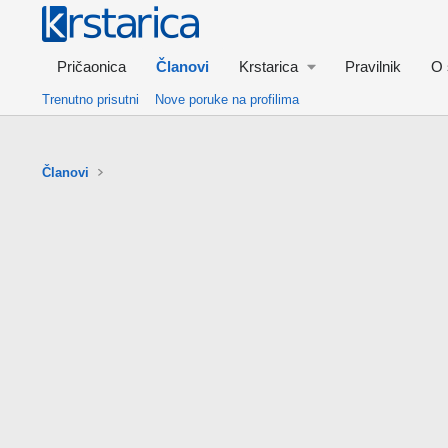
Pričaonica
Članovi
Krstarica
Pravilnik
O 
Trenutno prisutni
Nove poruke na profilima
Članovi