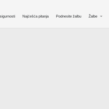
sigurnosti
Najćešća pitanja
Podnesite žalbu
Žalbe