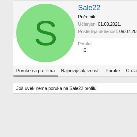
Sale22
S
Početnik
Učlanjen
01.03.2021.
Poslednja aktivnost
08.07.20
Poruka
0
Poruke na profilima
Najnovije aktivnosti
Poruke
O čl
Još uvek nema poruka na Sale22 profilu.