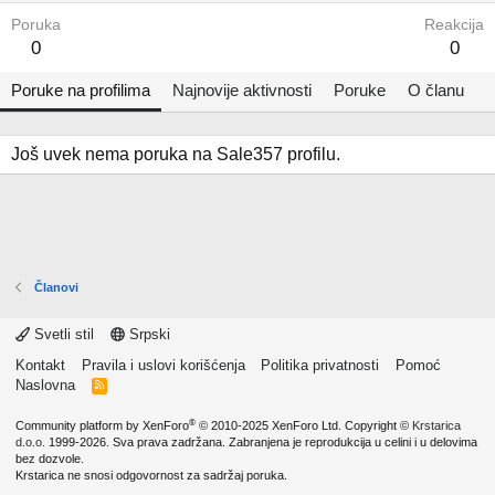
Poruka
Reakcija
0
0
Poruke na profilima
Najnovije aktivnosti
Poruke
O članu
Još uvek nema poruka na Sale357 profilu.
Članovi
Svetli stil
Srpski
Kontakt
Pravila i uslovi korišćenja
Politika privatnosti
Pomoć
Naslovna
R
S
S
®
Community platform by XenForo
© 2010-2025 XenForo Ltd.
Copyright ©
Krstarica
d.o.o.
1999-2026. Sva prava zadržana. Zabranjena je reprodukcija u celini i u delovima
bez dozvole.
Krstarica ne snosi odgovornost za sadržaj poruka.