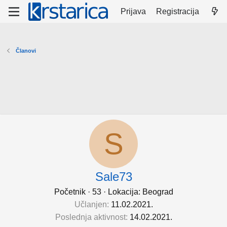
Prijava
Registracija
Članovi
S
Sale73
Početnik
·
53
·
Lokacija:
Beograd
Učlanjen
11.02.2021.
Poslednja aktivnost
14.02.2021.