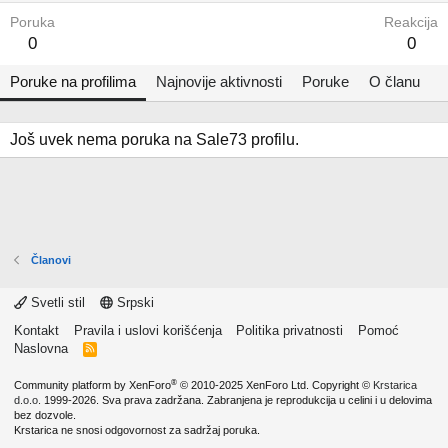
Poruka
Reakcija
0
0
Poruke na profilima
Najnovije aktivnosti
Poruke
O članu
Još uvek nema poruka na Sale73 profilu.
Članovi
Svetli stil
Srpski
Kontakt
Pravila i uslovi korišćenja
Politika privatnosti
Pomoć
Naslovna
R
S
S
®
Community platform by XenForo
© 2010-2025 XenForo Ltd.
Copyright ©
Krstarica
d.o.o.
1999-2026. Sva prava zadržana. Zabranjena je reprodukcija u celini i u delovima
bez dozvole.
Krstarica ne snosi odgovornost za sadržaj poruka.