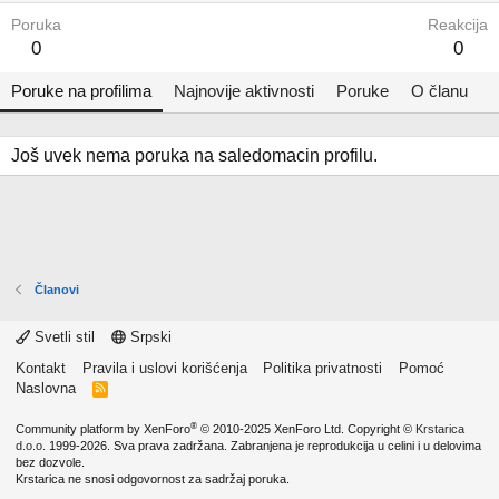
Poruka
Reakcija
0
0
Poruke na profilima
Najnovije aktivnosti
Poruke
O članu
Još uvek nema poruka na saledomacin profilu.
Članovi
Svetli stil
Srpski
Kontakt
Pravila i uslovi korišćenja
Politika privatnosti
Pomoć
Naslovna
R
S
S
®
Community platform by XenForo
© 2010-2025 XenForo Ltd.
Copyright ©
Krstarica
d.o.o.
1999-2026. Sva prava zadržana. Zabranjena je reprodukcija u celini i u delovima
bez dozvole.
Krstarica ne snosi odgovornost za sadržaj poruka.