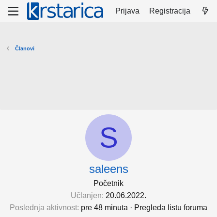
Prijava
Registracija
Članovi
S
saleens
Početnik
Učlanjen
20.06.2022.
Poslednja aktivnost
pre 48 minuta
·
Pregleda listu foruma