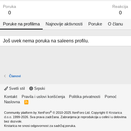
Poruka
Reakcija
0
0
Poruke na profilima
Najnovije aktivnosti
Poruke
O članu
Još uvek nema poruka na saleens profilu.
Članovi
Svetli stil
Srpski
Kontakt
Pravila i uslovi korišćenja
Politika privatnosti
Pomoć
Naslovna
R
S
S
®
Community platform by XenForo
© 2010-2025 XenForo Ltd.
Copyright ©
Krstarica
d.o.o.
1999-2026. Sva prava zadržana. Zabranjena je reprodukcija u celini i u delovima
bez dozvole.
Krstarica ne snosi odgovornost za sadržaj poruka.