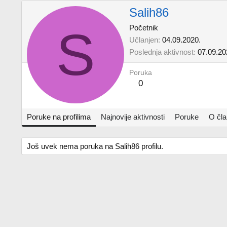
Salih86
S
Početnik
Učlanjen
04.09.2020.
Poslednja aktivnost
07.09.20
Poruka
0
Poruke na profilima
Najnovije aktivnosti
Poruke
O čl
Još uvek nema poruka na Salih86 profilu.