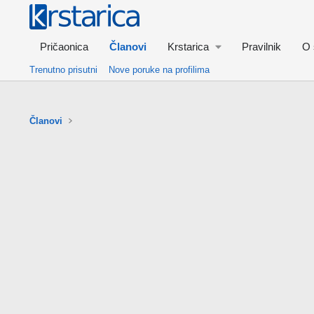
Pričaonica
Članovi
Krstarica
Pravilnik
O 
Trenutno prisutni
Nove poruke na profilima
Članovi