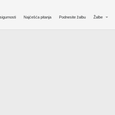
sigurnosti
Najćešća pitanja
Podnesite žalbu
Žalbe