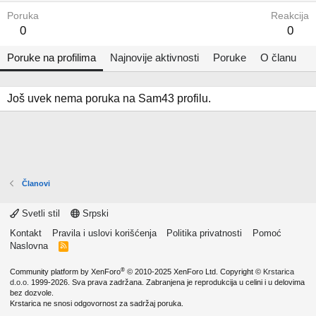
Poruka
Reakcija
0
0
Poruke na profilima
Najnovije aktivnosti
Poruke
O članu
Još uvek nema poruka na Sam43 profilu.
Članovi
Svetli stil
Srpski
Kontakt
Pravila i uslovi korišćenja
Politika privatnosti
Pomoć
Naslovna
R
S
S
®
Community platform by XenForo
© 2010-2025 XenForo Ltd.
Copyright ©
Krstarica
d.o.o.
1999-2026. Sva prava zadržana. Zabranjena je reprodukcija u celini i u delovima
bez dozvole.
Krstarica ne snosi odgovornost za sadržaj poruka.