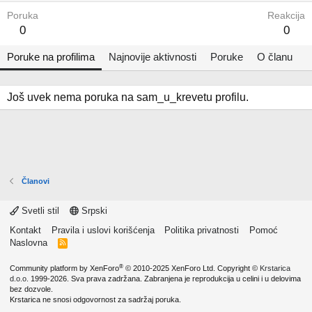
Poruka
Reakcija
0
0
Poruke na profilima
Najnovije aktivnosti
Poruke
O članu
Još uvek nema poruka na sam_u_krevetu profilu.
Članovi
Svetli stil
Srpski
Kontakt
Pravila i uslovi korišćenja
Politika privatnosti
Pomoć
Naslovna
R
S
S
®
Community platform by XenForo
© 2010-2025 XenForo Ltd.
Copyright ©
Krstarica
d.o.o.
1999-2026. Sva prava zadržana. Zabranjena je reprodukcija u celini i u delovima
bez dozvole.
Krstarica ne snosi odgovornost za sadržaj poruka.