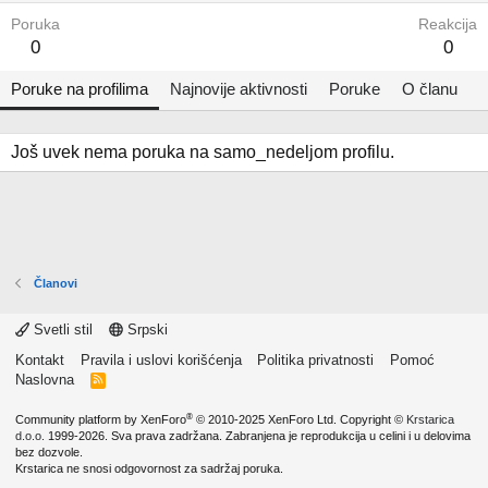
Poruka
Reakcija
0
0
Poruke na profilima
Najnovije aktivnosti
Poruke
O članu
Još uvek nema poruka na samo_nedeljom profilu.
Članovi
Svetli stil
Srpski
Kontakt
Pravila i uslovi korišćenja
Politika privatnosti
Pomoć
Naslovna
R
S
S
®
Community platform by XenForo
© 2010-2025 XenForo Ltd.
Copyright ©
Krstarica
d.o.o.
1999-2026. Sva prava zadržana. Zabranjena je reprodukcija u celini i u delovima
bez dozvole.
Krstarica ne snosi odgovornost za sadržaj poruka.