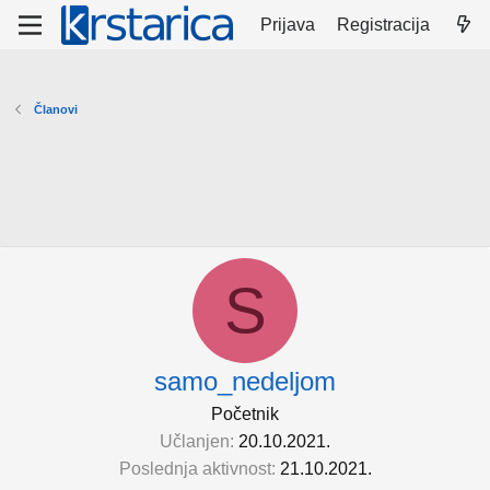
Prijava
Registracija
Članovi
S
samo_nedeljom
Početnik
Učlanjen
20.10.2021.
Poslednja aktivnost
21.10.2021.