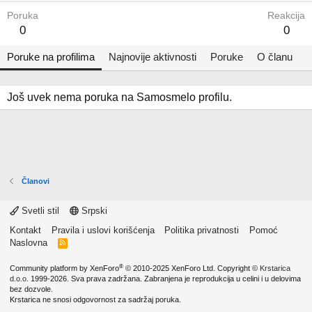
Poruka
Reakcija
0
0
Poruke na profilima
Najnovije aktivnosti
Poruke
O članu
Još uvek nema poruka na Samosmelo profilu.
Članovi
Svetli stil
Srpski
Kontakt
Pravila i uslovi korišćenja
Politika privatnosti
Pomoć
Naslovna
R
S
S
®
Community platform by XenForo
© 2010-2025 XenForo Ltd.
Copyright ©
Krstarica
d.o.o.
1999-2026. Sva prava zadržana. Zabranjena je reprodukcija u celini i u delovima
bez dozvole.
Krstarica ne snosi odgovornost za sadržaj poruka.