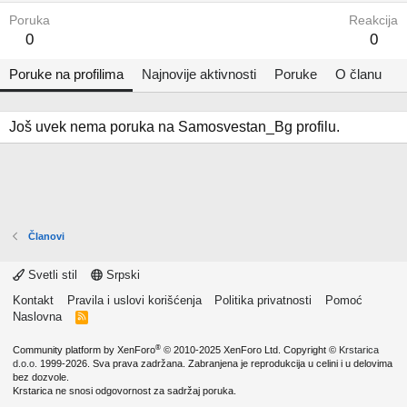
Poruka
Reakcija
0
0
Poruke na profilima
Najnovije aktivnosti
Poruke
O članu
Još uvek nema poruka na Samosvestan_Bg profilu.
Članovi
Svetli stil
Srpski
Kontakt
Pravila i uslovi korišćenja
Politika privatnosti
Pomoć
Naslovna
R
S
S
®
Community platform by XenForo
© 2010-2025 XenForo Ltd.
Copyright ©
Krstarica
d.o.o.
1999-2026. Sva prava zadržana. Zabranjena je reprodukcija u celini i u delovima
bez dozvole.
Krstarica ne snosi odgovornost za sadržaj poruka.