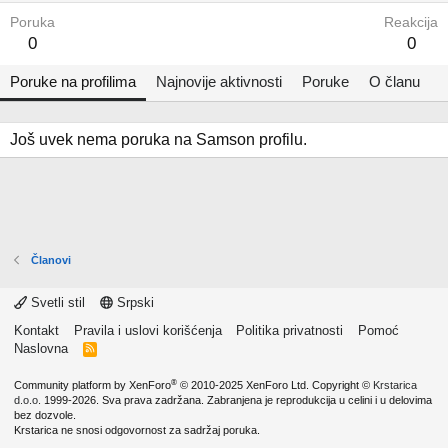
Poruka
Reakcija
0
0
Poruke na profilima
Najnovije aktivnosti
Poruke
O članu
Još uvek nema poruka na Samson profilu.
Članovi
Svetli stil
Srpski
Kontakt
Pravila i uslovi korišćenja
Politika privatnosti
Pomoć
Naslovna
R
S
S
®
Community platform by XenForo
© 2010-2025 XenForo Ltd.
Copyright ©
Krstarica
d.o.o.
1999-2026. Sva prava zadržana. Zabranjena je reprodukcija u celini i u delovima
bez dozvole.
Krstarica ne snosi odgovornost za sadržaj poruka.