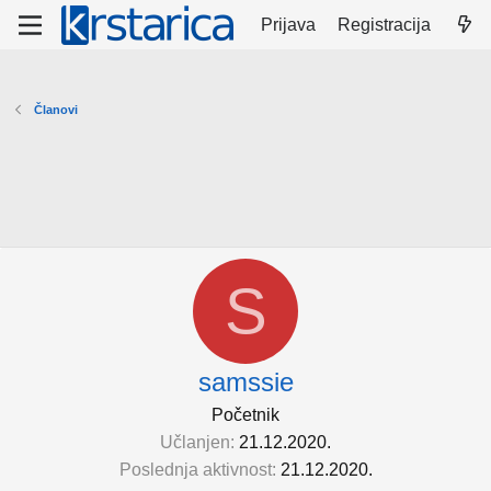
Prijava
Registracija
Članovi
S
samssie
Početnik
Učlanjen
21.12.2020.
Poslednja aktivnost
21.12.2020.