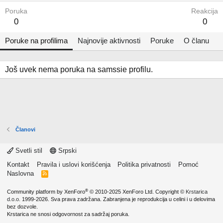
Poruka
Reakcija
0
0
Poruke na profilima
Najnovije aktivnosti
Poruke
O članu
Još uvek nema poruka na samssie profilu.
Članovi
Svetli stil
Srpski
Kontakt
Pravila i uslovi korišćenja
Politika privatnosti
Pomoć
Naslovna
R
S
S
®
Community platform by XenForo
© 2010-2025 XenForo Ltd.
Copyright ©
Krstarica
d.o.o.
1999-2026. Sva prava zadržana. Zabranjena je reprodukcija u celini i u delovima
bez dozvole.
Krstarica ne snosi odgovornost za sadržaj poruka.