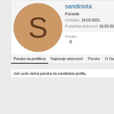
sandinista
S
Početnik
Učlanjen
16.03.2021.
Poslednja aktivnost
16.03.20
Poruka
0
Poruke na profilima
Najnovije aktivnosti
Poruke
O čl
Još uvek nema poruka na sandinista profilu.