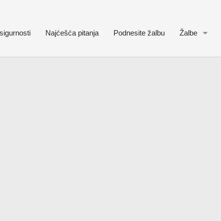
sigurnosti
Najćešća pitanja
Podnesite žalbu
Žalbe