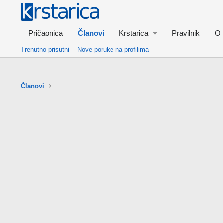
Pričaonica
Članovi
Krstarica
Pravilnik
O 
Trenutno prisutni
Nove poruke na profilima
Članovi