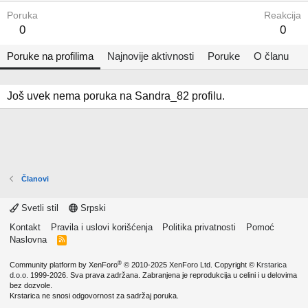
Poruka
Reakcija
0
0
Poruke na profilima
Najnovije aktivnosti
Poruke
O članu
Još uvek nema poruka na Sandra_82 profilu.
Članovi
Svetli stil
Srpski
Kontakt
Pravila i uslovi korišćenja
Politika privatnosti
Pomoć
Naslovna
R
S
S
®
Community platform by XenForo
© 2010-2025 XenForo Ltd.
Copyright ©
Krstarica
d.o.o.
1999-2026. Sva prava zadržana. Zabranjena je reprodukcija u celini i u delovima
bez dozvole.
Krstarica ne snosi odgovornost za sadržaj poruka.