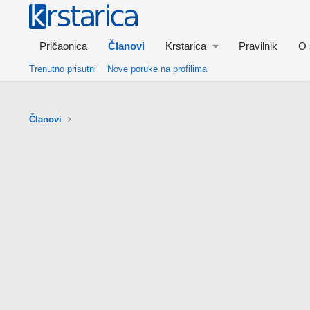
Pričaonica
Članovi
Krstarica
Pravilnik
O 
Trenutno prisutni
Nove poruke na profilima
Članovi