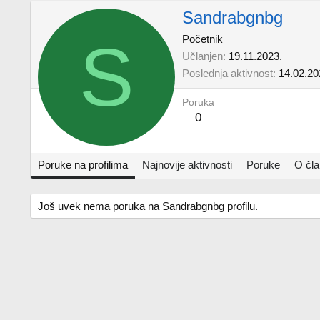
Sandrabgnbg
S
Početnik
Učlanjen
19.11.2023.
Poslednja aktivnost
14.02.20
Poruka
0
Poruke na profilima
Najnovije aktivnosti
Poruke
O čl
Još uvek nema poruka na Sandrabgnbg profilu.