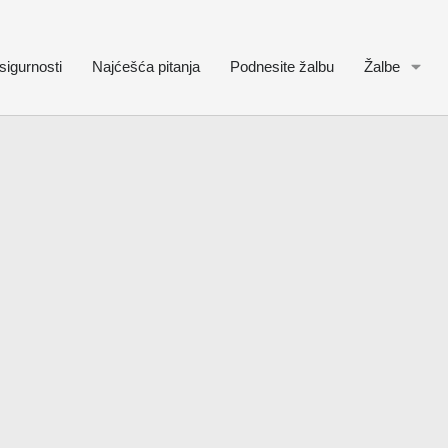
sigurnosti
Najćešća pitanja
Podnesite žalbu
Žalbe