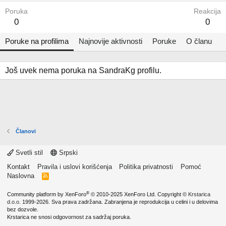
Poruka
Reakcija
0
0
Poruke na profilima
Najnovije aktivnosti
Poruke
O članu
Još uvek nema poruka na SandraKg profilu.
Članovi
Svetli stil
Srpski
Kontakt
Pravila i uslovi korišćenja
Politika privatnosti
Pomoć
Naslovna
R
S
S
®
Community platform by XenForo
© 2010-2025 XenForo Ltd.
Copyright ©
Krstarica
d.o.o.
1999-2026. Sva prava zadržana. Zabranjena je reprodukcija u celini i u delovima
bez dozvole.
Krstarica ne snosi odgovornost za sadržaj poruka.