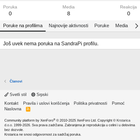
Poruka
Media
Reakcija
0
8
0
Poruke na profilima
Najnovije aktivnosti
Poruke
Media
Al
Još uvek nema poruka na SandraPi profilu.
Članovi
Svetli stil
Srpski
Kontakt
Pravila i uslovi korišćenja
Politika privatnosti
Pomoć
Naslovna
R
S
S
®
Community platform by XenForo
© 2010-2025 XenForo Ltd.
Copyright ©
Krstarica
d.o.o.
1999-2026. Sva prava zadržana. Zabranjena je reprodukcija u celini i u delovima
bez dozvole.
Krstarica ne snosi odgovornost za sadržaj poruka.