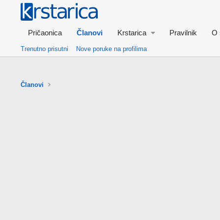
Pričaonica
Članovi
Krstarica
Pravilnik
O 
Trenutno prisutni
Nove poruke na profilima
Članovi