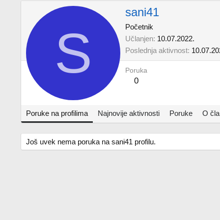
sani41
S
Početnik
Učlanjen
10.07.2022.
Poslednja aktivnost
10.07.20
Poruka
0
Poruke na profilima
Najnovije aktivnosti
Poruke
O čl
Još uvek nema poruka na sani41 profilu.