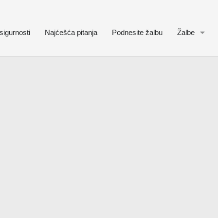
sigurnosti
Najćešća pitanja
Podnesite žalbu
Žalbe