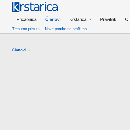
Pričaonica
Članovi
Krstarica
Pravilnik
O 
Trenutno prisutni
Nove poruke na profilima
Članovi