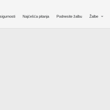
sigurnosti
Najćešća pitanja
Podnesite žalbu
Žalbe