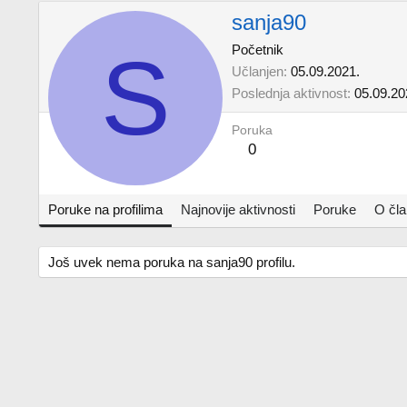
sanja90
S
Početnik
Učlanjen
05.09.2021.
Poslednja aktivnost
05.09.20
Poruka
0
Poruke na profilima
Najnovije aktivnosti
Poruke
O čl
Još uvek nema poruka na sanja90 profilu.