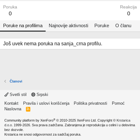
Poruka
Reakcija
0
0
Poruke na profilima
Najnovije aktivnosti
Poruke
O članu
Još uvek nema poruka na sanja_crna profilu.
Članovi
Svetli stil
Srpski
Kontakt
Pravila i uslovi korišćenja
Politika privatnosti
Pomoć
Naslovna
R
S
S
®
Community platform by XenForo
© 2010-2025 XenForo Ltd.
Copyright ©
Krstarica
d.o.o.
1999-2026. Sva prava zadržana. Zabranjena je reprodukcija u celini i u delovima
bez dozvole.
Krstarica ne snosi odgovornost za sadržaj poruka.