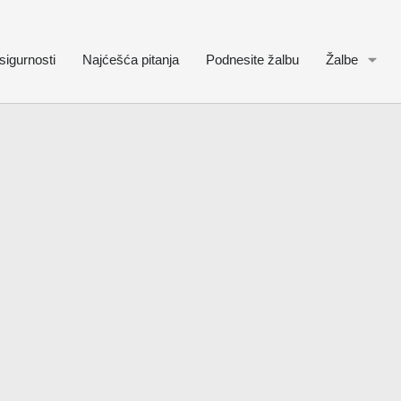
sigurnosti
Najćešća pitanja
Podnesite žalbu
Žalbe