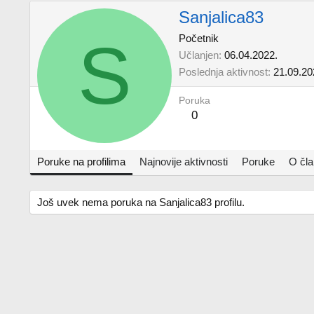
Sanjalica83
S
Početnik
Učlanjen
06.04.2022.
Poslednja aktivnost
21.09.20
Poruka
0
Poruke na profilima
Najnovije aktivnosti
Poruke
O čl
Još uvek nema poruka na Sanjalica83 profilu.