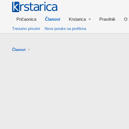
Pričaonica
Članovi
Krstarica
Pravilnik
O 
Trenutno prisutni
Nove poruke na profilima
Članovi