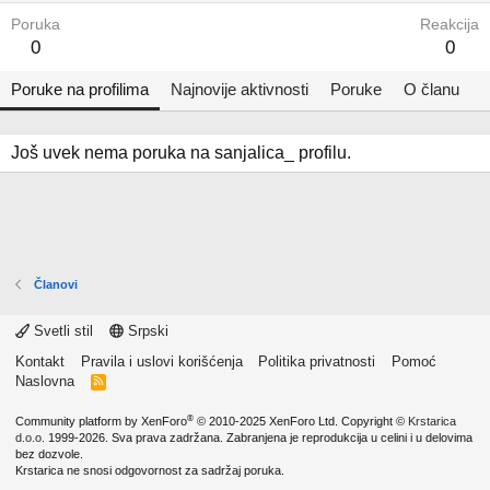
Poruka
Reakcija
0
0
Poruke na profilima
Najnovije aktivnosti
Poruke
O članu
Još uvek nema poruka na sanjalica_ profilu.
Članovi
Svetli stil
Srpski
Kontakt
Pravila i uslovi korišćenja
Politika privatnosti
Pomoć
Naslovna
R
S
S
®
Community platform by XenForo
© 2010-2025 XenForo Ltd.
Copyright ©
Krstarica
d.o.o.
1999-2026. Sva prava zadržana. Zabranjena je reprodukcija u celini i u delovima
bez dozvole.
Krstarica ne snosi odgovornost za sadržaj poruka.