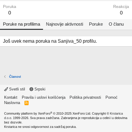
Poruka
Reakcija
0
0
Poruke na profilima
Najnovije aktivnosti
Poruke
O članu
Još uvek nema poruka na Sanjiva_50 profilu.
Članovi
Svetli stil
Srpski
Kontakt
Pravila i uslovi korišćenja
Politika privatnosti
Pomoć
Naslovna
R
S
S
®
Community platform by XenForo
© 2010-2025 XenForo Ltd.
Copyright ©
Krstarica
d.o.o.
1999-2026. Sva prava zadržana. Zabranjena je reprodukcija u celini i u delovima
bez dozvole.
Krstarica ne snosi odgovornost za sadržaj poruka.