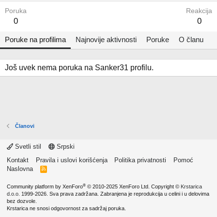
Poruka
Reakcija
0
0
Poruke na profilima
Najnovije aktivnosti
Poruke
O članu
Još uvek nema poruka na Sanker31 profilu.
Članovi
Svetli stil
Srpski
Kontakt
Pravila i uslovi korišćenja
Politika privatnosti
Pomoć
Naslovna
R
S
S
®
Community platform by XenForo
© 2010-2025 XenForo Ltd.
Copyright ©
Krstarica
d.o.o.
1999-2026. Sva prava zadržana. Zabranjena je reprodukcija u celini i u delovima
bez dozvole.
Krstarica ne snosi odgovornost za sadržaj poruka.