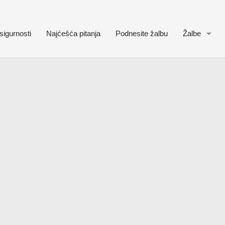
sigurnosti
Najćešća pitanja
Podnesite žalbu
Žalbe