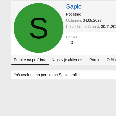
Sapio
S
Početnik
Učlanjen
04.08.2023.
Poslednja aktivnost
30.11.20
Poruka
0
Poruke na profilima
Najnovije aktivnosti
Poruke
O čl
Još uvek nema poruka na Sapio profilu.