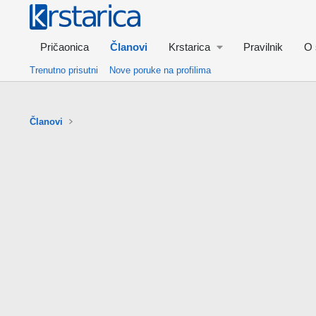
Pričaonica
Članovi
Krstarica
Pravilnik
O 
Trenutno prisutni
Nove poruke na profilima
Članovi