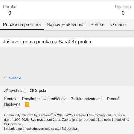
Poruka
Reakcija
0
0
Poruke na profilima
Najnovije aktivnosti
Poruke
O članu
Još uvek nema poruka na Sara037 profilu.
Članovi
Svetli stil
Srpski
Kontakt
Pravila i uslovi korišćenja
Politika privatnosti
Pomoć
Naslovna
R
S
S
®
Community platform by XenForo
© 2010-2025 XenForo Ltd.
Copyright ©
Krstarica
d.o.o.
1999-2026. Sva prava zadržana. Zabranjena je reprodukcija u celini i u delovima
bez dozvole.
Krstarica ne snosi odgovornost za sadržaj poruka.