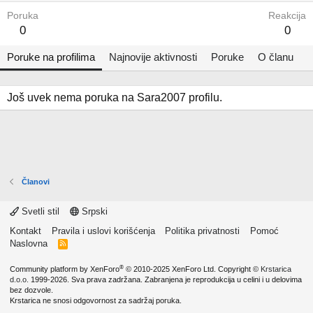
Poruka
Reakcija
0
0
Poruke na profilima
Najnovije aktivnosti
Poruke
O članu
Još uvek nema poruka na Sara2007 profilu.
Članovi
Svetli stil
Srpski
Kontakt
Pravila i uslovi korišćenja
Politika privatnosti
Pomoć
Naslovna
R
S
S
®
Community platform by XenForo
© 2010-2025 XenForo Ltd.
Copyright ©
Krstarica
d.o.o.
1999-2026. Sva prava zadržana. Zabranjena je reprodukcija u celini i u delovima
bez dozvole.
Krstarica ne snosi odgovornost za sadržaj poruka.