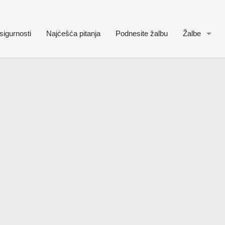
sigurnosti
Najćešća pitanja
Podnesite žalbu
Žalbe