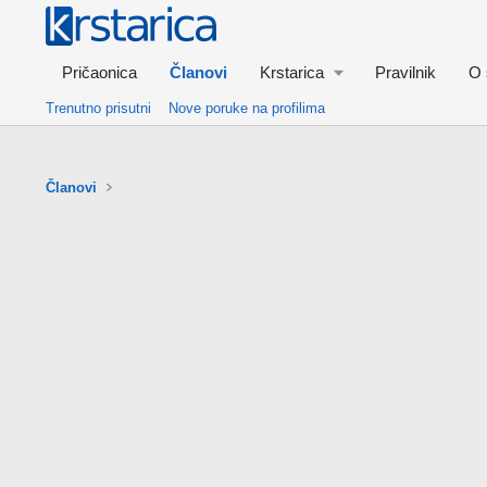
Pričaonica
Članovi
Krstarica
Pravilnik
O 
Trenutno prisutni
Nove poruke na profilima
Članovi