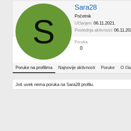
Sara28
S
Početnik
Učlanjen
06.11.2021.
Poslednja aktivnost
06.11.20
Poruka
0
Poruke na profilima
Najnovije aktivnosti
Poruke
O čl
Još uvek nema poruka na Sara28 profilu.