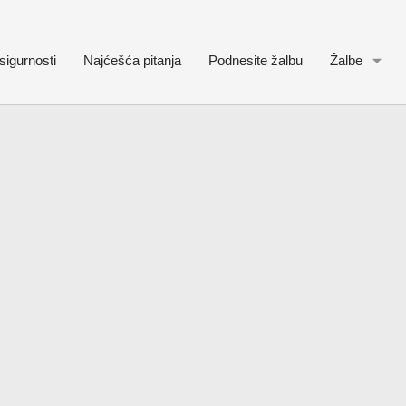
sigurnosti
Najćešća pitanja
Podnesite žalbu
Žalbe