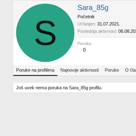
Sara_85g
S
Početnik
Učlanjen
31.07.2021.
Poslednja aktivnost
06.08.20
Poruka
0
Poruke na profilima
Najnovije aktivnosti
Poruke
O čl
Još uvek nema poruka na Sara_85g profilu.