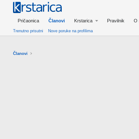
Pričaonica
Članovi
Krstarica
Pravilnik
O 
Trenutno prisutni
Nove poruke na profilima
Članovi