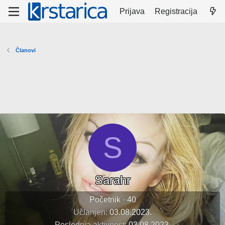
Prijava
Registracija
Članovi
S
Sarahr
Početnik
·
40
Učlanjen
03.08.2023.
Poslednja aktivnost
03.08.2023.