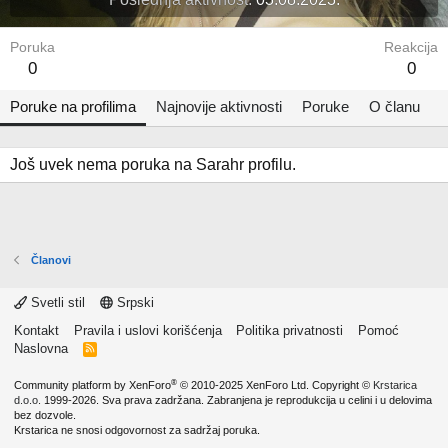
Poruka
Reakcija
0
0
Poruke na profilima
Najnovije aktivnosti
Poruke
O članu
Još uvek nema poruka na Sarahr profilu.
Članovi
Svetli stil
Srpski
Kontakt
Pravila i uslovi korišćenja
Politika privatnosti
Pomoć
Naslovna
R
S
S
®
Community platform by XenForo
© 2010-2025 XenForo Ltd.
Copyright ©
Krstarica
d.o.o.
1999-2026. Sva prava zadržana. Zabranjena je reprodukcija u celini i u delovima
bez dozvole.
Krstarica ne snosi odgovornost za sadržaj poruka.