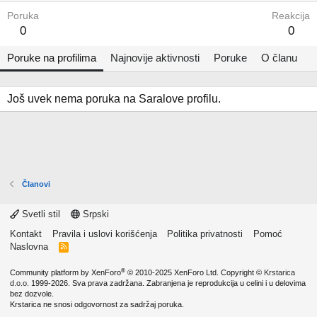
Poruka
Reakcija
0
0
Poruke na profilima
Najnovije aktivnosti
Poruke
O članu
Još uvek nema poruka na Saralove profilu.
Članovi
Svetli stil
Srpski
Kontakt
Pravila i uslovi korišćenja
Politika privatnosti
Pomoć
Naslovna
R
S
S
®
Community platform by XenForo
© 2010-2025 XenForo Ltd.
Copyright ©
Krstarica
d.o.o.
1999-2026. Sva prava zadržana. Zabranjena je reprodukcija u celini i u delovima
bez dozvole.
Krstarica ne snosi odgovornost za sadržaj poruka.