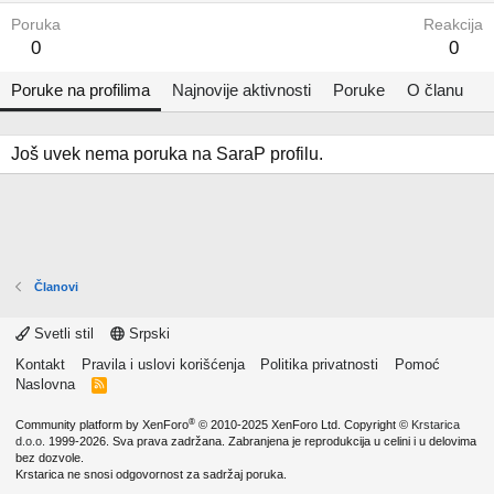
Poruka
Reakcija
0
0
Poruke na profilima
Najnovije aktivnosti
Poruke
O članu
Još uvek nema poruka na SaraP profilu.
Članovi
Svetli stil
Srpski
Kontakt
Pravila i uslovi korišćenja
Politika privatnosti
Pomoć
Naslovna
R
S
S
®
Community platform by XenForo
© 2010-2025 XenForo Ltd.
Copyright ©
Krstarica
d.o.o.
1999-2026. Sva prava zadržana. Zabranjena je reprodukcija u celini i u delovima
bez dozvole.
Krstarica ne snosi odgovornost za sadržaj poruka.