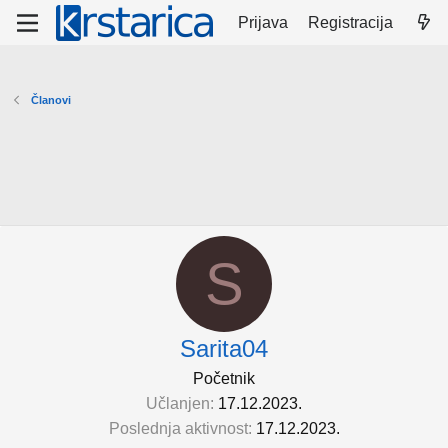
Prijava
Registracija
Članovi
S
Sarita04
Početnik
Učlanjen
17.12.2023.
Poslednja aktivnost
17.12.2023.