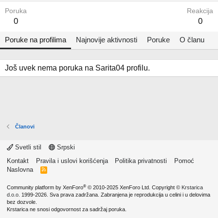
Poruka
Reakcija
0
0
Poruke na profilima
Najnovije aktivnosti
Poruke
O članu
Još uvek nema poruka na Sarita04 profilu.
Članovi
Svetli stil
Srpski
Kontakt
Pravila i uslovi korišćenja
Politika privatnosti
Pomoć
Naslovna
R
S
S
®
Community platform by XenForo
© 2010-2025 XenForo Ltd.
Copyright ©
Krstarica
d.o.o.
1999-2026. Sva prava zadržana. Zabranjena je reprodukcija u celini i u delovima
bez dozvole.
Krstarica ne snosi odgovornost za sadržaj poruka.