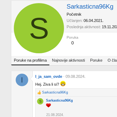
Sarkasticna96Kg
S
Početnik
Učlanjen
06.04.2021.
Poslednja aktivnost
19.11.20
Poruka
0
Poruke na profilima
Najnovije aktivnosti
Poruke
O čl
I_ja_sam_ovde
09.08.2024.
I
Hej. Ziva li si?
Sarkasticna96Kg
R
e
Sarkasticna96Kg
S
a
c
t
21.08.2024.