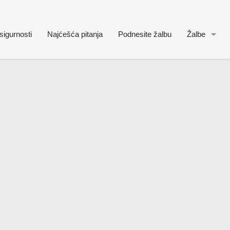
sigurnosti
Najćešća pitanja
Podnesite žalbu
Žalbe