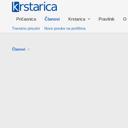
Pričaonica
Članovi
Krstarica
Pravilnik
O 
Trenutno prisutni
Nove poruke na profilima
Članovi