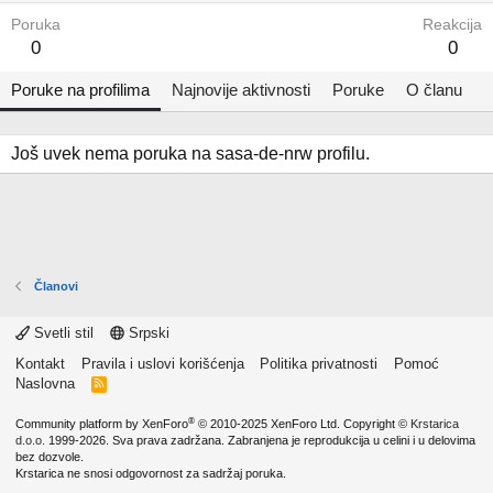
Poruka
Reakcija
0
0
Poruke na profilima
Najnovije aktivnosti
Poruke
O članu
Još uvek nema poruka na sasa-de-nrw profilu.
Članovi
Svetli stil
Srpski
Kontakt
Pravila i uslovi korišćenja
Politika privatnosti
Pomoć
Naslovna
R
S
S
®
Community platform by XenForo
© 2010-2025 XenForo Ltd.
Copyright ©
Krstarica
d.o.o.
1999-2026. Sva prava zadržana. Zabranjena je reprodukcija u celini i u delovima
bez dozvole.
Krstarica ne snosi odgovornost za sadržaj poruka.