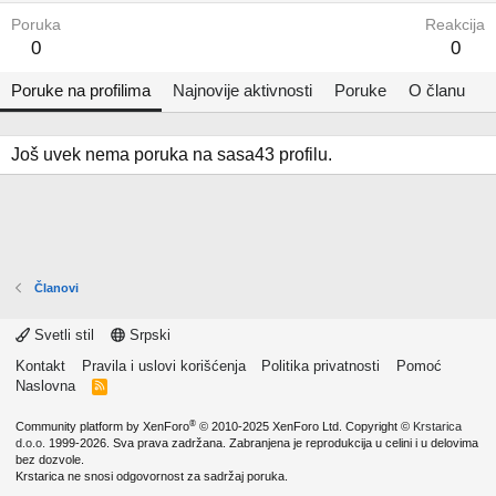
Poruka
Reakcija
0
0
Poruke na profilima
Najnovije aktivnosti
Poruke
O članu
Još uvek nema poruka na sasa43 profilu.
Članovi
Svetli stil
Srpski
Kontakt
Pravila i uslovi korišćenja
Politika privatnosti
Pomoć
Naslovna
R
S
S
®
Community platform by XenForo
© 2010-2025 XenForo Ltd.
Copyright ©
Krstarica
d.o.o.
1999-2026. Sva prava zadržana. Zabranjena je reprodukcija u celini i u delovima
bez dozvole.
Krstarica ne snosi odgovornost za sadržaj poruka.