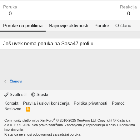
Poruka
Reakcija
0
0
Poruke na profilima
Najnovije aktivnosti
Poruke
O članu
Još uvek nema poruka na Sasa47 profilu.
Članovi
Svetli stil
Srpski
Kontakt
Pravila i uslovi korišćenja
Politika privatnosti
Pomoć
Naslovna
R
S
S
®
Community platform by XenForo
© 2010-2025 XenForo Ltd.
Copyright ©
Krstarica
d.o.o.
1999-2026. Sva prava zadržana. Zabranjena je reprodukcija u celini i u delovima
bez dozvole.
Krstarica ne snosi odgovornost za sadržaj poruka.