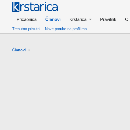
Pričaonica
Članovi
Krstarica
Pravilnik
O 
Trenutno prisutni
Nove poruke na profilima
Članovi