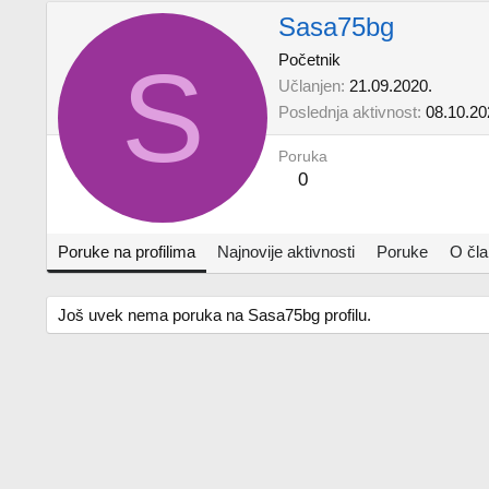
Sasa75bg
S
Početnik
Učlanjen
21.09.2020.
Poslednja aktivnost
08.10.20
Poruka
0
Poruke na profilima
Najnovije aktivnosti
Poruke
O čl
Još uvek nema poruka na Sasa75bg profilu.