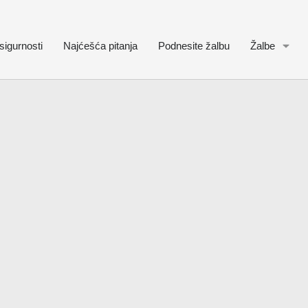
sigurnosti
Najćešća pitanja
Podnesite žalbu
Žalbe