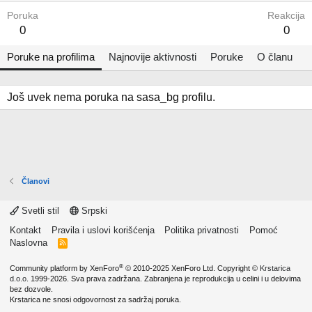
Poruka
Reakcija
0
0
Poruke na profilima
Najnovije aktivnosti
Poruke
O članu
Još uvek nema poruka na sasa_bg profilu.
Članovi
Svetli stil
Srpski
Kontakt
Pravila i uslovi korišćenja
Politika privatnosti
Pomoć
Naslovna
R
S
S
®
Community platform by XenForo
© 2010-2025 XenForo Ltd.
Copyright ©
Krstarica
d.o.o.
1999-2026. Sva prava zadržana. Zabranjena je reprodukcija u celini i u delovima
bez dozvole.
Krstarica ne snosi odgovornost za sadržaj poruka.