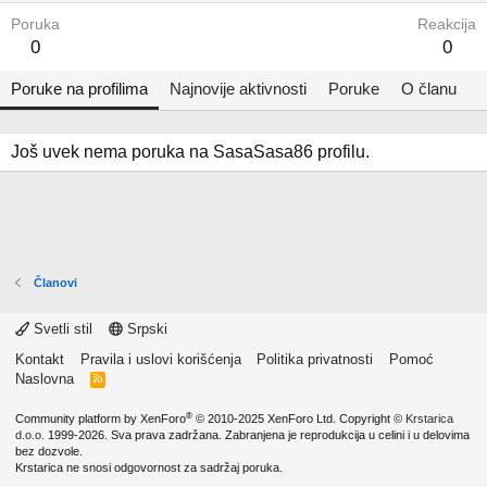
Poruka
Reakcija
0
0
Poruke na profilima
Najnovije aktivnosti
Poruke
O članu
Još uvek nema poruka na SasaSasa86 profilu.
Članovi
Svetli stil
Srpski
Kontakt
Pravila i uslovi korišćenja
Politika privatnosti
Pomoć
Naslovna
R
S
S
®
Community platform by XenForo
© 2010-2025 XenForo Ltd.
Copyright ©
Krstarica
d.o.o.
1999-2026. Sva prava zadržana. Zabranjena je reprodukcija u celini i u delovima
bez dozvole.
Krstarica ne snosi odgovornost za sadržaj poruka.